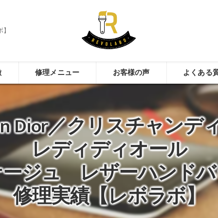
ボ】
徴
修理メニュー
お客様の声
よくある
stian Dior／クリスチャン
レディディオール
ナージュ レザーハンドバ
修理実績【レボラボ】