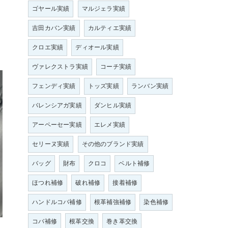
ゴヤール実績
マルジェラ実績
吉田カバン実績
カルティエ実績
クロエ実績
ディオール実績
ヴァレクストラ実績
コーチ実績
フェンディ実績
トッズ実績
ランバン実績
バレンシアガ実績
ダンヒル実績
アーペーセー実績
エレメ実績
セリーヌ実績
その他のブランド実績
バッグ
財布
クロコ
ベルト補修
ほつれ補修
破れ補修
接着補修
ハンドルコバ補修
根革補強補修
染色補修
コバ補修
根革交換
巻き革交換