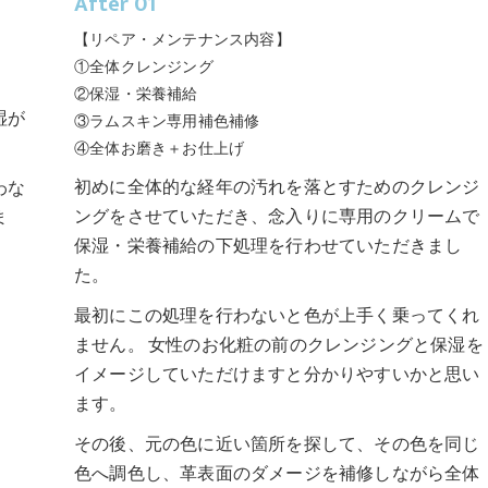
After 01
【リペア・メンテナンス内容】
①全体クレンジング
②保湿・栄養補給
湿が
③ラムスキン専用補色補修
④全体お磨き＋お仕上げ
初めに全体的な経年の汚れを落とすためのクレンジ
わな
ングをさせていただき、念入りに専用のクリームで
ま
保湿・栄養補給の下処理を行わせていただきまし
た。
最初にこの処理を行わないと色が上手く乗ってくれ
ません。 女性のお化粧の前のクレンジングと保湿を
イメージしていただけますと分かりやすいかと思い
ます。
その後、元の色に近い箇所を探して、その色を同じ
色へ調色し、革表面のダメージを補修しながら全体