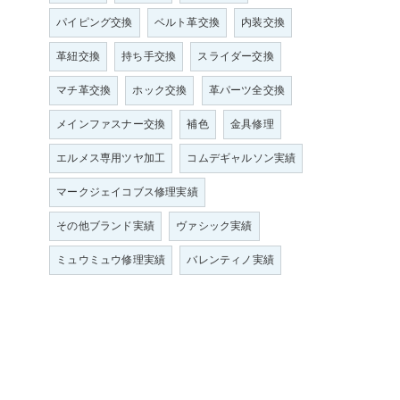
パイピング交換
ベルト革交換
内装交換
革紐交換
持ち手交換
スライダー交換
マチ革交換
ホック交換
革パーツ全交換
メインファスナー交換
補色
金具修理
エルメス専用ツヤ加工
コムデギャルソン実績
マークジェイコブス修理実績
その他ブランド実績
ヴァシック実績
ミュウミュウ修理実績
バレンティノ実績