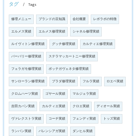
タグ
Tags
修理メニュー
ブランドの豆知識
会社概要
レボラボの特徴
エルメス実績
エルメス修理実績
シャネル修理実績
ルイヴィトン修理実績
グッチ修理実績
カルティエ修理実績
バーバリー修理実績
ステラマッカートニー修理実績
フェラガモ修理実績
ボッテガヴェネタ修理実績
サンローラン修理実績
プラダ修理実績
フルラ実績
ロエベ実績
クロムハーツ実績
ゴヤール実績
マルジェラ実績
吉田カバン実績
カルティエ実績
クロエ実績
ディオール実績
ヴァレクストラ実績
コーチ実績
フェンディ実績
トッズ実績
ランバン実績
バレンシアガ実績
ダンヒル実績