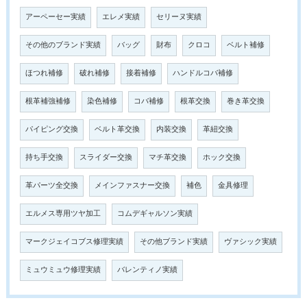
アーペーセー実績
エレメ実績
セリーヌ実績
その他のブランド実績
バッグ
財布
クロコ
ベルト補修
ほつれ補修
破れ補修
接着補修
ハンドルコバ補修
根革補強補修
染色補修
コバ補修
根革交換
巻き革交換
パイピング交換
ベルト革交換
内装交換
革紐交換
持ち手交換
スライダー交換
マチ革交換
ホック交換
革パーツ全交換
メインファスナー交換
補色
金具修理
エルメス専用ツヤ加工
コムデギャルソン実績
マークジェイコブス修理実績
その他ブランド実績
ヴァシック実績
ミュウミュウ修理実績
バレンティノ実績