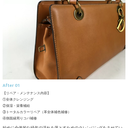
After 01
【リペア・メンテナンス内容】
①全体クレンジング
②保湿・栄養補給
③トータルカラーリペア（革全体補色補修）
④側面縁周りコバ補修