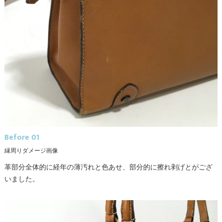
Before 01
縁周りダメージ画像
革部分全体的に経年の薄汚れと色あせ、部分的に擦れ剥げとがござ
いました。