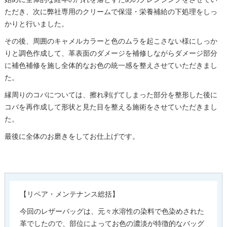
始めに全体的な経年の汚れを落とすためのクレンジングをさせてい
ただき、次に弊社専用のクリームで保湿・栄養補給の下処理をしっ
かりと行いました。
その後、周囲のキャメルカラーと色のムラを起こさない様にしっか
りと調色作成して、革表面のダメージを補修しながらダメージ部分
に補色補修を施し全体的なお色の統一感を整えさせていただきまし
た。
縁周りのコバについては、擦れ剥げてしまった部分を整形した後に
コバを再作成して形状と見た目を整える施術をさせていただきまし
た。
最後に全体のお磨きをしてお仕上げです。
【リペア・メンテナンス総括】
今回のレザーバッグは、元々水溶性の染料で色染めされた
革でしたので、部位によってお色の濃淡が特徴的なバッグ