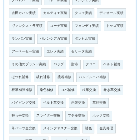
クロムハーツ実績
ゴヤール実績
マルジェラ実績
吉田カバン実績
カルティエ実績
クロエ実績
ディオール実績
ヴァレクストラ実績
コーチ実績
フェンディ実績
トッズ実績
ランバン実績
バレンシアガ実績
ダンヒル実績
アーペーセー実績
エレメ実績
セリーヌ実績
その他のブランド実績
バッグ
財布
クロコ
ベルト補修
ほつれ補修
破れ補修
接着補修
ハンドルコバ補修
根革補強補修
染色補修
コバ補修
根革交換
巻き革交換
パイピング交換
ベルト革交換
内装交換
革紐交換
持ち手交換
スライダー交換
マチ革交換
ホック交換
革パーツ全交換
メインファスナー交換
補色
金具修理