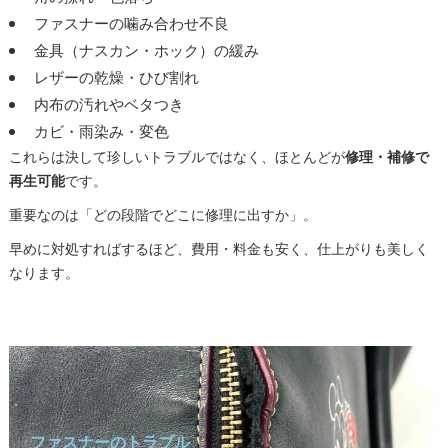
ファスナーの噛み合わせ不良
1. コーチ正規店で修理する
金具（ナスカン・ホック）の緩み
2. レボラボ専門修理店に依頼する
レザーの乾燥・ひび割れ
実際の事例：修理事例① Before
内布の汚れやベタつき
実際の事例：修理事例① After
カビ・雨染み・変色
実際の事例：修理事例② Before
これらは決して珍しいトラブルではなく、ほとんどが
修理・補修で
実際の事例：修理事例② After
再生可能
です。
実際の事例：修理事例③ Before
重要なのは「どの段階でどこに修理に出すか」。
実際の事例：修理事例③ After
早めに対処すればするほど、費用・料金も安く、仕上がりも美しく
レボラボコーチ修理実績
なります。
よくある質問（FAQ）
まとめ｜コーチバッグを永く美しく保つために
ファスナーのトラブル