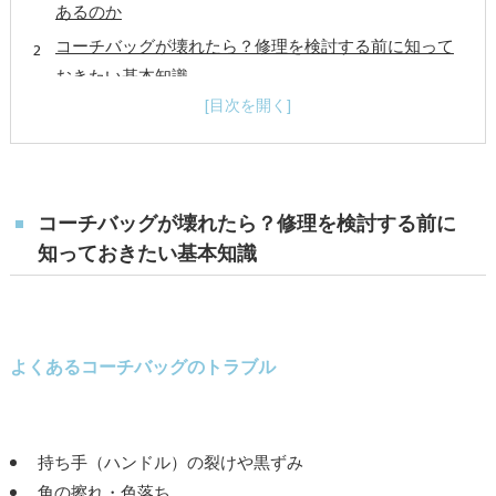
あるのか
コーチバッグが壊れたら？修理を検討する前に知って
おきたい基本知識
よくあるコーチバッグのトラブル
ファスナーのトラブル
根革の千切れ
持ち手部分の劣化
コーチバッグが壊れたら？修理を検討する前に
ファスナー破れ 擦れ
知っておきたい基本知識
修理を放置すると起こること
コーチの素材・デザインによる修理の違い
スムースレザー
よくあるコーチバッグのトラブル
ペブルドレザー（シボ革）
シグネチャーキャンバス
スエード・ヌバック
持ち手（ハンドル）の裂けや黒ずみ
正規店と専門修理店の違いを徹底比較
角の擦れ・色落ち