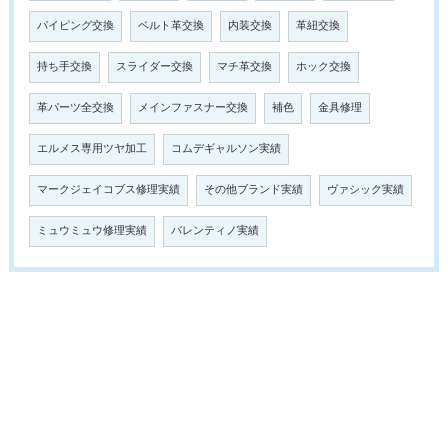
パイピング交換
ベルト革交換
内装交換
革紐交換
持ち手交換
スライダー交換
マチ革交換
ホック交換
革パーツ全交換
メインファスナー交換
補色
金具修理
エルメス専用ツヤ加工
コムデギャルソン実績
マークジェイコブス修理実績
その他ブランド実績
ヴァシック実績
ミュウミュウ修理実績
バレンティノ実績