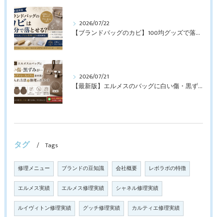
2026/07/22
【ブランドバッグのカビ】100均グッズで落とせる？プロが教えるNGなお手入れと修理すべきケース【最新版】
2026/07/21
【最新版】エルメスのバッグに白い傷・黒ずみが…トゴ・エプソン・スイフト素材別のお手入れ方法と修理のポイント
タグ
Tags
修理メニュー
ブランドの豆知識
会社概要
レボラボの特徴
エルメス実績
エルメス修理実績
シャネル修理実績
ルイヴィトン修理実績
グッチ修理実績
カルティエ修理実績