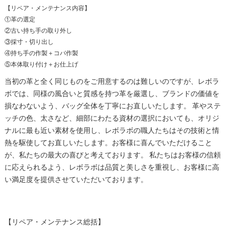
【リペア・メンテナンス内容】
①革の選定
②古い持ち手の取り外し
③採寸・切り出し
④持ち手の作製＋コバ作製
⑤本体取り付け＋お仕上げ
当初の革と全く同じものをご用意するのは難しいのですが、レボラ
ボでは、同様の風合いと質感を持つ革を厳選し、ブランドの価値を
損なわないよう、バッグ全体を丁寧にお直しいたします。 革やステ
ッチの色、太さなど、細部にわたる資材の選択においても、オリジ
ナルに最も近い素材を使用し、レボラボの職人たちはその技術と情
熱を駆使してお直しいたします。お客様に喜んでいただけること
が、私たちの最大の喜びと考えております。 私たちはお客様の信頼
に応えられるよう、レボラボは品質と美しさを重視し、お客様に高
い満足度を提供させていただいております。
【リペア・メンテナンス総括】