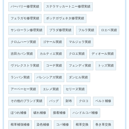
バーバリー修理実績
ステラマッカートニー修理実績
フェラガモ修理実績
ボッテガヴェネタ修理実績
サンローラン修理実績
プラダ修理実績
フルラ実績
ロエベ実績
クロムハーツ実績
ゴヤール実績
マルジェラ実績
吉田カバン実績
カルティエ実績
クロエ実績
ディオール実績
ヴァレクストラ実績
コーチ実績
フェンディ実績
トッズ実績
ランバン実績
バレンシアガ実績
ダンヒル実績
アーペーセー実績
エレメ実績
セリーヌ実績
その他のブランド実績
バッグ
財布
クロコ
ベルト補修
ほつれ補修
破れ補修
接着補修
ハンドルコバ補修
根革補強補修
染色補修
コバ補修
根革交換
巻き革交換