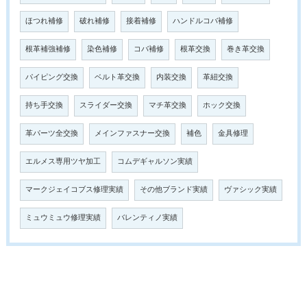
ほつれ補修
破れ補修
接着補修
ハンドルコバ補修
根革補強補修
染色補修
コバ補修
根革交換
巻き革交換
パイピング交換
ベルト革交換
内装交換
革紐交換
持ち手交換
スライダー交換
マチ革交換
ホック交換
革パーツ全交換
メインファスナー交換
補色
金具修理
エルメス専用ツヤ加工
コムデギャルソン実績
マークジェイコブス修理実績
その他ブランド実績
ヴァシック実績
ミュウミュウ修理実績
バレンティノ実績