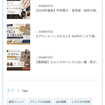
2026/07/22
【2026年最新】中村敬斗・堂安律・前田大然も愛用！日本代表選手が持つブランドバッグとは？修理・メンテナンス方法も解説
2026/07/22
【ブランドバッグのカビ】100均グッズで落とせる？プロが教えるNGなお手入れと修理すべきケース【最新版】
2026/07/21
【最新版】エルメスのバッグに白い傷・黒ずみが…トゴ・エプソン・スイフト素材別のお手入れ方法と修理のポイント
タグ
Tags
修理メニュー
ブランドの豆知識
会社概要
レボラボの特徴