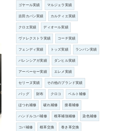
ゴヤール実績
マルジェラ実績
吉田カバン実績
カルティエ実績
クロエ実績
ディオール実績
ヴァレクストラ実績
コーチ実績
フェンディ実績
トッズ実績
ランバン実績
バレンシアガ実績
ダンヒル実績
アーペーセー実績
エレメ実績
セリーヌ実績
その他のブランド実績
バッグ
財布
クロコ
ベルト補修
ほつれ補修
破れ補修
接着補修
ハンドルコバ補修
根革補強補修
染色補修
コバ補修
根革交換
巻き革交換