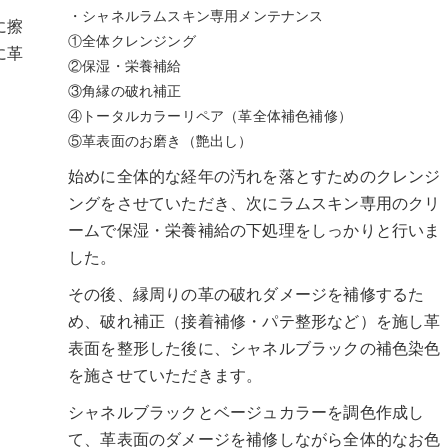
・シャネルラムスキン専用メンテナンス
に擦
①全体クレンジング
に革
②保湿・栄養補給
③角縁の破れ補正
④トータルカラーリペア（革全体補色補修）
⑤革表面のお磨き（艶出し）
始めに全体的な経年の汚れを落とすためのクレンジ
ングをさせていただき、次にラムスキン専用のクリ
ームで保湿・栄養補給の下処理をしっかりと行いま
した。
その後、縁周りの革の破れダメージを補修するた
め、破れ補正（接着補修・パテ整形など）を施し革
表面を整形した後に、シャネルブラックの補色染色
を施させていただきます。
シャネルブラックとベージュカラーを調色作成し
て、革表面のダメージを補修しながら全体的なお色