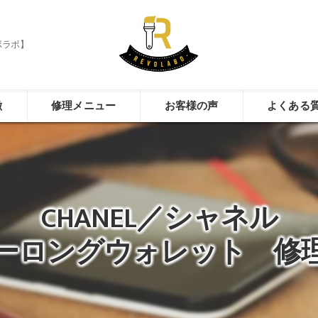
ボラボ】
徴
修理メニュー
お客様の声
よくある
CHANEL／シャネル
ーロングウォレット 修