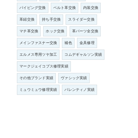
パイピング交換
ベルト革交換
内装交換
革紐交換
持ち手交換
スライダー交換
マチ革交換
ホック交換
革パーツ全交換
施
メインファスナー交換
補色
金具修理
エルメス専用ツヤ加工
コムデギャルソン実績
マークジェイコブス修理実績
その他ブランド実績
ヴァシック実績
ミュウミュウ修理実績
バレンティノ実績