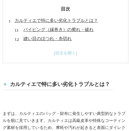
目次
カルティエで特に多い劣化トラブルとは？
パイピング（縁巻き）の擦れ・破れ
縫い目のほつれ・糸切れ
ファスナーの不良（開閉不良・噛み合わせのズ
レ）
根革（持ち手の付け根）の破れ・ちぎれ
色落ち・退色・黒ずみ・汚れ
症状別｜カルティエ修理の具体的な内容と流れ
カルティエで特に多い劣化トラブルとは？
パイピング修理（交換・再生）
ほつれ補修（再縫製・補強）
ファスナー修理（スライダー交換・ファスナー全
まずは、カルティエのバッグ・財布に発生しやすい典型的なトラブ
交換）
ルを順に見ていきます。カルティエは高級皮革や特殊なコーティン
根革修理（付け根の再制作・補強）
グ素材を採用しているため、摩耗や汚れが起きると表面にダイレク