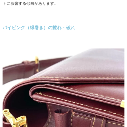
トに影響する傾向があります。
根革修理（付け根の再制作・補強）
修理前
修理後
パイピング（縁巻き）の擦れ・破れ
修理前
修理後
正規修理と専門修理店の違い｜どちらを選ぶべき？
正規修理の特徴
専門修理店（レボラボ）の特徴
修理前
修理後
修理料金の目安（相場ガイド）
カルティエ修理ならレボラボが選ばれる理由
修理前
修理後