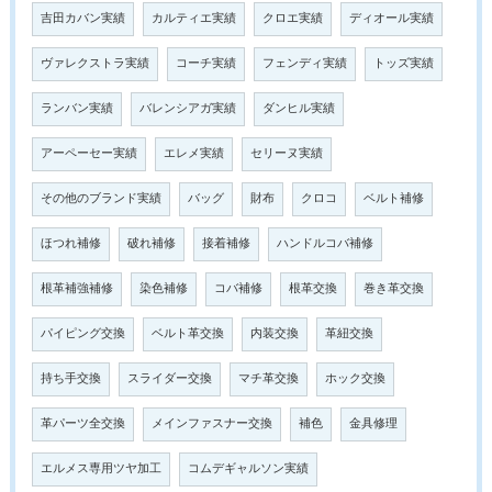
吉田カバン実績
カルティエ実績
クロエ実績
ディオール実績
ヴァレクストラ実績
コーチ実績
フェンディ実績
トッズ実績
ランバン実績
バレンシアガ実績
ダンヒル実績
アーペーセー実績
エレメ実績
セリーヌ実績
その他のブランド実績
バッグ
財布
クロコ
ベルト補修
ほつれ補修
破れ補修
接着補修
ハンドルコバ補修
根革補強補修
染色補修
コバ補修
根革交換
巻き革交換
パイピング交換
ベルト革交換
内装交換
革紐交換
持ち手交換
スライダー交換
マチ革交換
ホック交換
革パーツ全交換
メインファスナー交換
補色
金具修理
エルメス専用ツヤ加工
コムデギャルソン実績