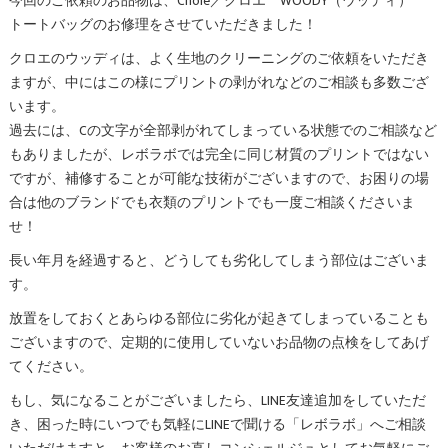
今回のご依頼のお品物は、Chole／クロエ WOODY（ウッディ）
トートバッグのお修理をさせていただきました！
クロエのウッディは、よく生地のクリーニングのご依頼をいただき
ますが、中にはこの様にプリントの剥がれなどのご相談も多数ござ
います。
過去には、Cの文字が全部剥がれてしまっている状態でのご相談など
もありましたが、レボラボでは完全に同じ材質のプリントではない
ですが、補修することが可能な技術がございますので、お困りの場
合は他のブランドでも衣類のプリントでも一度ご相談くださいま
せ！
長い年月を経過すると、どうしても劣化してしまう部位はございま
す。
放置をしておくとあらゆる部位に劣化が起きてしまっていることも
ございますので、定期的に使用していないお品物の点検をしてあげ
てください。
もし、気になることがございましたら、LINE友達追加をしていただ
き、困った時にいつでも気軽にLINEで聞ける「レボラボ」へご相談