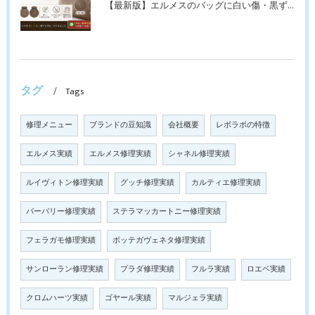
【最新版】エルメスのバッグに白い傷・黒ずみが…トゴ・エプソン・スイフト素材別のお手入れ方法と修理のポイント
タグ
Tags
修理メニュー
ブランドの豆知識
会社概要
レボラボの特徴
エルメス実績
エルメス修理実績
シャネル修理実績
ルイヴィトン修理実績
グッチ修理実績
カルティエ修理実績
バーバリー修理実績
ステラマッカートニー修理実績
フェラガモ修理実績
ボッテガヴェネタ修理実績
サンローラン修理実績
プラダ修理実績
フルラ実績
ロエベ実績
クロムハーツ実績
ゴヤール実績
マルジェラ実績