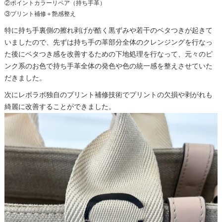
②ポイントカラーリペア（持ち手革）
③プリント補修＋艶感整え
特に持ち手裏側の擦れ剥げが酷く黒ずみや若干のベタつきが起きて
いましたので、先ずは持ち手の革部分全体のクレンジングを行なっ
た後にベタつき感を改善するための下地処理を行なって、元々のピ
ンク系のお色で持ち手革全体の発色や色の統一感を整えさせていた
だきました。
次にレボラボ独自のプリント補修技術でプリントの欠損や剥がれも
綺麗に改善することができました。