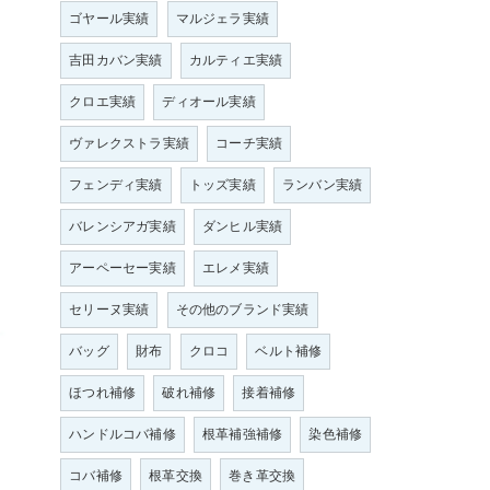
ゴヤール実績
マルジェラ実績
吉田カバン実績
カルティエ実績
クロエ実績
ディオール実績
ヴァレクストラ実績
コーチ実績
フェンディ実績
トッズ実績
ランバン実績
バレンシアガ実績
ダンヒル実績
アーペーセー実績
エレメ実績
セリーヌ実績
その他のブランド実績
バッグ
財布
クロコ
ベルト補修
ほつれ補修
破れ補修
接着補修
ハンドルコバ補修
根革補強補修
染色補修
コバ補修
根革交換
巻き革交換