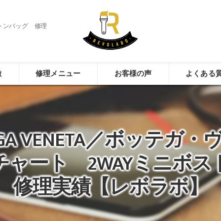
ストンバッグ 修理
徴
修理メニュー
お客様の声
よくある
EGA VENETA／ボッテガ
チャート 2WAYミニボス
修理実績【レボラボ】