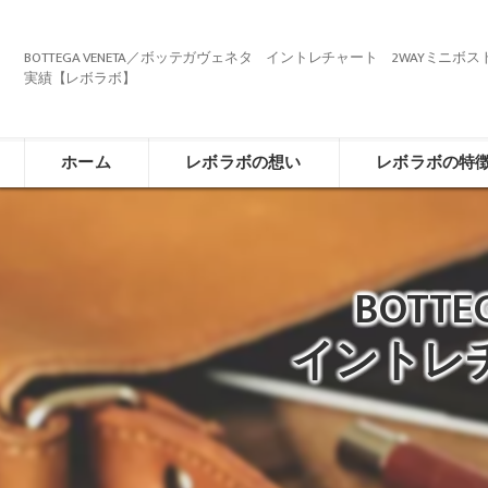
BOTTEGA VENETA／ボッテガヴェネタ イントレチャート 2WAYミニボ
実績【レボラボ】
ホーム
レボラボの想い
レボラボの特
BOTT
イントレ