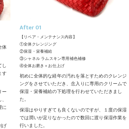
After 01
【リペア・メンテナンス内容】
①全体クレンジング
全体
②保湿・栄養補給
③シャネル ラムスキン専用補色補修
てし
④全体お磨き＋お仕上げ
ます
初めに全体的な経年の汚れを落とすためのクレンジ
ングをさせていただき、念入りに専用のクリームで
保湿・栄養補給の下処理を行わせていただきまし
リー
た。
し、
理に
保湿はやりすぎても良くないのですが、１度の保湿
！
では潤いが足りなかったので数回に渡り保湿作業を
行いました。
剥げ