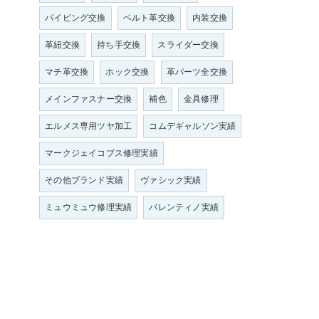
パイピング交換
ベルト革交換
内装交換
革紐交換
持ち手交換
スライダー交換
マチ革交換
ホック交換
革パーツ全交換
メインファスナー交換
補色
金具修理
エルメス専用ツヤ加工
コムデギャルソン実績
マークジェイコブス修理実績
その他ブランド実績
ヴァシック実績
ミュウミュウ修理実績
バレンティノ実績