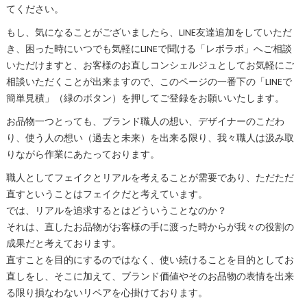
てください。
もし、気になることがございましたら、LINE友達追加をしていただ
き、困った時にいつでも気軽にLINEで聞ける「レボラボ」へご相談
いただけますと、お客様のお直しコンシェルジュとしてお気軽にご
相談いただくことが出来ますので、このページの一番下の「LINEで
簡単見積」（緑のボタン）を押してご登録をお願いいたします。
お品物一つとっても、ブランド職人の想い、デザイナーのこだわ
り、使う人の想い（過去と未来）を出来る限り、我々職人は汲み取
りながら作業にあたっております。
職人としてフェイクとリアルを考えることが需要であり、ただただ
直すということはフェイクだと考えています。
では、リアルを追求するとはどういうことなのか？
それは、直したお品物がお客様の手に渡った時からが我々の役割の
成果だと考えております。
直すことを目的にするのではなく、使い続けることを目的としてお
直しをし、そこに加えて、ブランド価値やそのお品物の表情を出来
る限り損なわないリペアを心掛けております。