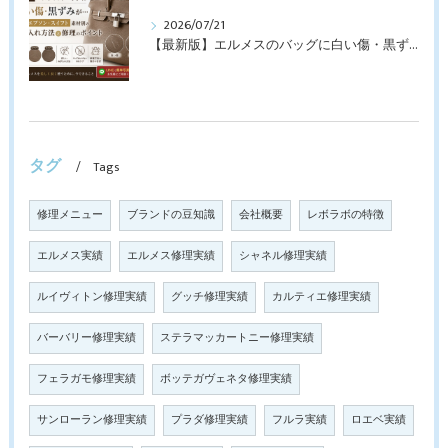
2026/07/21
【最新版】エルメスのバッグに白い傷・黒ずみが…トゴ・エプソン・スイフト素材別のお手入れ方法と修理のポイント
タグ
Tags
修理メニュー
ブランドの豆知識
会社概要
レボラボの特徴
エルメス実績
エルメス修理実績
シャネル修理実績
ルイヴィトン修理実績
グッチ修理実績
カルティエ修理実績
バーバリー修理実績
ステラマッカートニー修理実績
フェラガモ修理実績
ボッテガヴェネタ修理実績
サンローラン修理実績
プラダ修理実績
フルラ実績
ロエベ実績