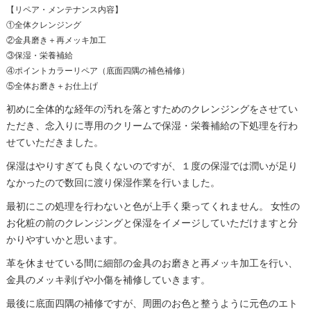
【リペア・メンテナンス内容】
①全体クレンジング
②金具磨き＋再メッキ加工
③保湿・栄養補給
④ポイントカラーリペア（底面四隅の補色補修）
⑤全体お磨き＋お仕上げ
初めに全体的な経年の汚れを落とすためのクレンジングをさせてい
ただき、念入りに専用のクリームで保湿・栄養補給の下処理を行わ
せていただきました。
保湿はやりすぎても良くないのですが、１度の保湿では潤いが足り
なかったので数回に渡り保湿作業を行いました。
最初にこの処理を行わないと色が上手く乗ってくれません。 女性の
お化粧の前のクレンジングと保湿をイメージしていただけますと分
かりやすいかと思います。
革を休ませている間に細部の金具のお磨きと再メッキ加工を行い、
金具のメッキ剥げや小傷を補修していきます。
最後に底面四隅の補修ですが、周囲のお色と整うように元色のエト