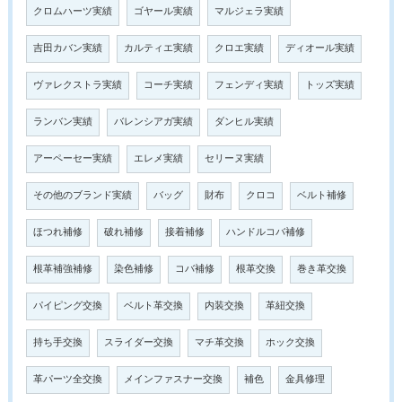
クロムハーツ実績
ゴヤール実績
マルジェラ実績
吉田カバン実績
カルティエ実績
クロエ実績
ディオール実績
ヴァレクストラ実績
コーチ実績
フェンディ実績
トッズ実績
ランバン実績
バレンシアガ実績
ダンヒル実績
アーペーセー実績
エレメ実績
セリーヌ実績
その他のブランド実績
バッグ
財布
クロコ
ベルト補修
ほつれ補修
破れ補修
接着補修
ハンドルコバ補修
根革補強補修
染色補修
コバ補修
根革交換
巻き革交換
パイピング交換
ベルト革交換
内装交換
革紐交換
持ち手交換
スライダー交換
マチ革交換
ホック交換
革パーツ全交換
メインファスナー交換
補色
金具修理