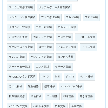
フェラガモ修理実績
ボッテガヴェネタ修理実績
サンローラン修理実績
プラダ修理実績
フルラ実績
ロエベ実績
クロムハーツ実績
ゴヤール実績
マルジェラ実績
吉田カバン実績
カルティエ実績
クロエ実績
ディオール実績
ヴァレクストラ実績
コーチ実績
フェンディ実績
トッズ実績
ランバン実績
バレンシアガ実績
ダンヒル実績
アーペーセー実績
エレメ実績
セリーヌ実績
その他のブランド実績
バッグ
財布
クロコ
ベルト補修
ほつれ補修
破れ補修
接着補修
ハンドルコバ補修
根革補強補修
染色補修
コバ補修
根革交換
巻き革交換
パイピング交換
ベルト革交換
内装交換
革紐交換