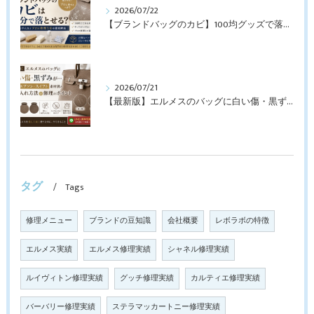
2026/07/22
【ブランドバッグのカビ】100均グッズで落とせる？プロが教えるNGなお手入れと修理すべきケース【最新版】
2026/07/21
【最新版】エルメスのバッグに白い傷・黒ずみが…トゴ・エプソン・スイフト素材別のお手入れ方法と修理のポイント
タグ
Tags
修理メニュー
ブランドの豆知識
会社概要
レボラボの特徴
エルメス実績
エルメス修理実績
シャネル修理実績
ルイヴィトン修理実績
グッチ修理実績
カルティエ修理実績
バーバリー修理実績
ステラマッカートニー修理実績