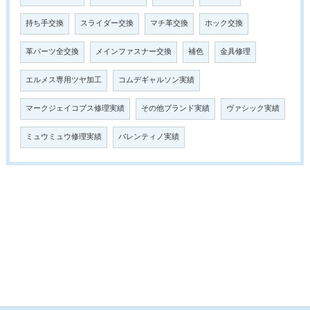
持ち手交換
スライダー交換
マチ革交換
ホック交換
革パーツ全交換
メインファスナー交換
補色
金具修理
エルメス専用ツヤ加工
コムデギャルソン実績
マークジェイコブス修理実績
その他ブランド実績
ヴァシック実績
ミュウミュウ修理実績
バレンティノ実績