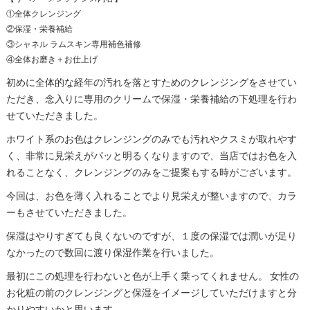
①全体クレンジング
②保湿・栄養補給
③シャネル ラムスキン専用補色補修
④全体お磨き＋お仕上げ
初めに全体的な経年の汚れを落とすためのクレンジングをさせてい
ただき、念入りに専用のクリームで保湿・栄養補給の下処理を行わ
せていただきました。
ホワイト系のお色はクレンジングのみでも汚れやクスミが取れやす
く、非常に見栄えがパッと明るくなりますので、当店ではお色を入
れることなく、クレンジングのみをご提案もする時がございます。
今回は、お色を薄く入れることでより見栄えが整いますので、カラ
ーもさせていただきました。
保湿はやりすぎても良くないのですが、１度の保湿では潤いが足り
なかったので数回に渡り保湿作業を行いました。
最初にこの処理を行わないと色が上手く乗ってくれません。 女性の
お化粧の前のクレンジングと保湿をイメージしていただけますと分