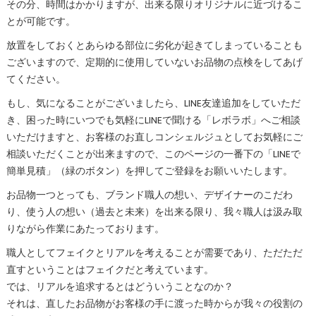
その分、時間はかかりますが、出来る限りオリジナルに近づけるこ
とが可能です。
放置をしておくとあらゆる部位に劣化が起きてしまっていることも
ございますので、定期的に使用していないお品物の点検をしてあげ
てください。
もし、気になることがございましたら、LINE友達追加をしていただ
き、困った時にいつでも気軽にLINEで聞ける「レボラボ」へご相談
いただけますと、お客様のお直しコンシェルジュとしてお気軽にご
相談いただくことが出来ますので、このページの一番下の「LINEで
簡単見積」（緑のボタン）を押してご登録をお願いいたします。
お品物一つとっても、ブランド職人の想い、デザイナーのこだわ
り、使う人の想い（過去と未来）を出来る限り、我々職人は汲み取
りながら作業にあたっております。
職人としてフェイクとリアルを考えることが需要であり、ただただ
直すということはフェイクだと考えています。
では、リアルを追求するとはどういうことなのか？
それは、直したお品物がお客様の手に渡った時からが我々の役割の