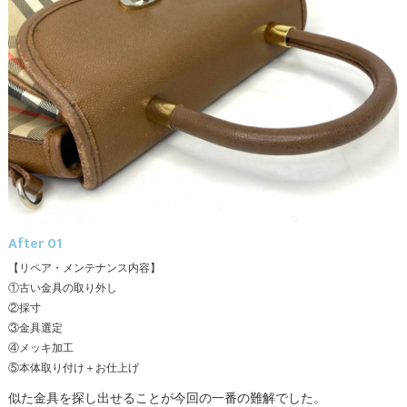
After 01
【リペア・メンテナンス内容】
①古い金具の取り外し
②採寸
③金具選定
④メッキ加工
⑤本体取り付け＋お仕上げ
似た金具を探し出せることが今回の一番の難解でした。