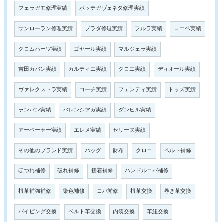
フェラガモ修理実績
ボッテガヴェネタ修理実績
サンローラン修理実績
プラダ修理実績
フルラ実績
ロエベ実績
クロムハーツ実績
ゴヤール実績
マルジェラ実績
吉田カバン実績
カルティエ実績
クロエ実績
ディオール実績
ヴァレクストラ実績
コーチ実績
フェンディ実績
トッズ実績
ランバン実績
バレンシアガ実績
ダンヒル実績
アーペーセー実績
エレメ実績
セリーヌ実績
その他のブランド実績
バッグ
財布
クロコ
ベルト補修
ほつれ補修
破れ補修
接着補修
ハンドルコバ補修
根革補強補修
染色補修
コバ補修
根革交換
巻き革交換
パイピング交換
ベルト革交換
内装交換
革紐交換