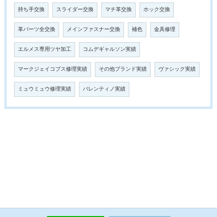
持ち手交換
スライダー交換
マチ革交換
ホック交換
革パーツ全交換
メインファスナー交換
補色
金具修理
エルメス専用ツヤ加工
コムデギャルソン実績
マークジェイコブス修理実績
その他ブランド実績
ヴァシック実績
ミュウミュウ修理実績
バレンティノ実績