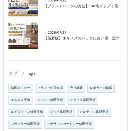
2026/07/22
【ブランドバッグのカビ】100均グッズで落とせる？プロが教えるNGなお手入れと修理すべきケース【最新版】
2026/07/21
【最新版】エルメスのバッグに白い傷・黒ずみが…トゴ・エプソン・スイフト素材別のお手入れ方法と修理のポイント
タグ
Tags
修理メニュー
ブランドの豆知識
会社概要
レボラボの特徴
エルメス実績
エルメス修理実績
シャネル修理実績
ルイヴィトン修理実績
グッチ修理実績
カルティエ修理実績
バーバリー修理実績
ステラマッカートニー修理実績