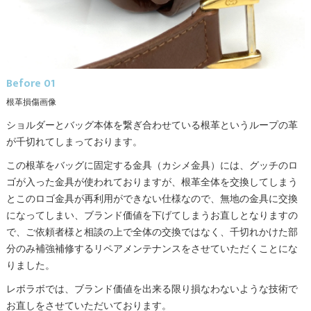
Before 01
根革損傷画像
ショルダーとバッグ本体を繋ぎ合わせている根革というループの革
が千切れてしまっております。
この根革をバッグに固定する金具（カシメ金具）には、グッチのロ
ゴが入った金具が使われておりますが、根革全体を交換してしまう
とこのロゴ金具が再利用ができない仕様なので、無地の金具に交換
になってしまい、ブランド価値を下げてしまうお直しとなりますの
で、ご依頼者様と相談の上で全体の交換ではなく、千切れかけた部
分のみ補強補修するリペアメンテナンスをさせていただくことにな
りました。
レボラボでは、ブランド価値を出来る限り損なわないような技術で
お直しをさせていただいております。