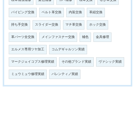
根革補強補修
染色補修
コバ補修
根革交換
巻き革交換
パイピング交換
ベルト革交換
内装交換
革紐交換
持ち手交換
スライダー交換
マチ革交換
ホック交換
革パーツ全交換
メインファスナー交換
補色
金具修理
エルメス専用ツヤ加工
コムデギャルソン実績
マークジェイコブス修理実績
その他ブランド実績
ヴァシック実績
ミュウミュウ修理実績
バレンティノ実績