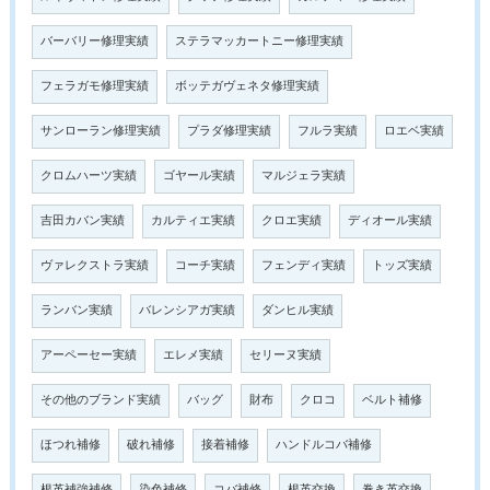
バーバリー修理実績
ステラマッカートニー修理実績
フェラガモ修理実績
ボッテガヴェネタ修理実績
サンローラン修理実績
プラダ修理実績
フルラ実績
ロエベ実績
クロムハーツ実績
ゴヤール実績
マルジェラ実績
吉田カバン実績
カルティエ実績
クロエ実績
ディオール実績
ヴァレクストラ実績
コーチ実績
フェンディ実績
トッズ実績
ランバン実績
バレンシアガ実績
ダンヒル実績
アーペーセー実績
エレメ実績
セリーヌ実績
その他のブランド実績
バッグ
財布
クロコ
ベルト補修
ほつれ補修
破れ補修
接着補修
ハンドルコバ補修