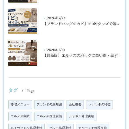
2026/07/22
【ブランドバッグのカビ】100均グッズで落とせる？プロが教えるNGなお手入れと修理すべきケース【最新版】
2026/07/21
【最新版】エルメスのバッグに白い傷・黒ずみが…トゴ・エプソン・スイフト素材別のお手入れ方法と修理のポイント
タグ
Tags
修理メニュー
ブランドの豆知識
会社概要
レボラボの特徴
エルメス実績
エルメス修理実績
シャネル修理実績
ルイヴィトン修理実績
グッチ修理実績
カルティエ修理実績