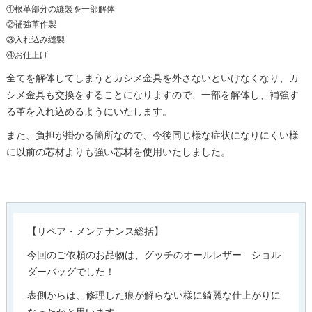
①根革部分の縫製を一部解体
②補強革作製
③入れ込み縫製
④お仕上げ
全てを解体してしまうとカシメ金具を外さないといけなくなり、カ
シメ金具も交換をすることになりますので、一部を解体し、補強す
る革を入れ込めるようにいたします。
また、負担が掛かる箇所なので、今後同じ様な症状になりにくい様
に以前の芯材よりも強い芯材を使用いたしました。
【リペア・メンテナンス総括】
今回のご依頼のお品物は、グッチのオールレザー ショル
ダーバッグでした！
表側からは、修理した痕が解らない様に綺麗な仕上がりに