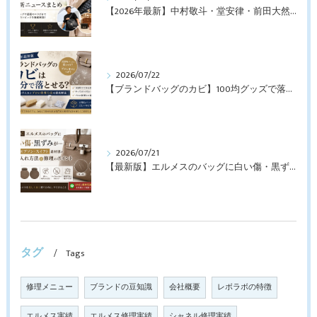
【2026年最新】中村敬斗・堂安律・前田大然も愛用！日本代表選手が持つブランドバッグとは？修理・メンテナンス方法も解説
2026/07/22
【ブランドバッグのカビ】100均グッズで落とせる？プロが教えるNGなお手入れと修理すべきケース【最新版】
2026/07/21
【最新版】エルメスのバッグに白い傷・黒ずみが…トゴ・エプソン・スイフト素材別のお手入れ方法と修理のポイント
タグ
Tags
修理メニュー
ブランドの豆知識
会社概要
レボラボの特徴
エルメス実績
エルメス修理実績
シャネル修理実績