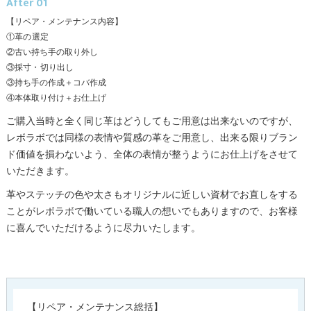
After 01
【リペア・メンテナンス内容】
①革の選定
②古い持ち手の取り外し
③
採寸・切り出し
③持ち手の作成＋コバ作成
④本体取り付け＋お仕上げ
ご購入当時と全く同じ革はどうしてもご用意は出来ないのですが、
レボラボでは同様の表情や質感の革をご用意し、出来る限りブラン
ド価値を損わないよう、全体の表情が整うようにお仕上げをさせて
いただきます。
革やステッチの色や太さもオリジナルに近しい資材でお直しをする
ことがレボラボで働いている職人の想いでもありますので、お客様
に喜んでいただけるように尽力いたします。
【リペア・メンテナンス総括】