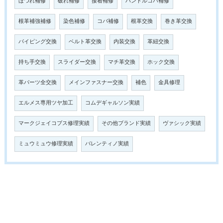
ほつれ補修
破れ補修
接着補修
ハンドルコバ補修
根革補強補修
染色補修
コバ補修
根革交換
巻き革交換
パイピング交換
ベルト革交換
内装交換
革紐交換
持ち手交換
スライダー交換
マチ革交換
ホック交換
革パーツ全交換
メインファスナー交換
補色
金具修理
エルメス専用ツヤ加工
コムデギャルソン実績
マークジェイコブス修理実績
その他ブランド実績
ヴァシック実績
ミュウミュウ修理実績
バレンティノ実績