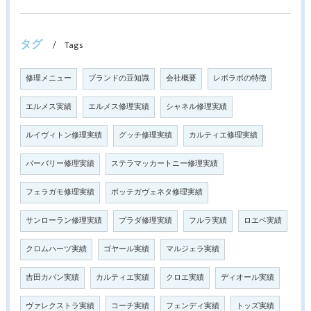
タグ
Tags
修理メニュー
ブランドの豆知識
会社概要
レボラボの特徴
エルメス実績
エルメス修理実績
シャネル修理実績
ルイヴィトン修理実績
グッチ修理実績
カルティエ修理実績
バーバリー修理実績
ステラマッカートニー修理実績
フェラガモ修理実績
ボッテガヴェネタ修理実績
サンローラン修理実績
プラダ修理実績
フルラ実績
ロエベ実績
クロムハーツ実績
ゴヤール実績
マルジェラ実績
吉田カバン実績
カルティエ実績
クロエ実績
ディオール実績
ヴァレクストラ実績
コーチ実績
フェンディ実績
トッズ実績