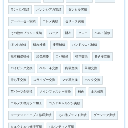
ランバン実績
バレンシアガ実績
ダンヒル実績
アーペーセー実績
エレメ実績
セリーヌ実績
その他のブランド実績
バッグ
財布
クロコ
ベルト補修
ほつれ補修
破れ補修
接着補修
ハンドルコバ補修
根革補強補修
染色補修
コバ補修
根革交換
巻き革交換
パイピング交換
ベルト革交換
内装交換
革紐交換
持ち手交換
スライダー交換
マチ革交換
ホック交換
革パーツ全交換
メインファスナー交換
補色
金具修理
エルメス専用ツヤ加工
コムデギャルソン実績
マークジェイコブス修理実績
その他ブランド実績
ヴァシック実績
ミュウミュウ修理実績
バレンティノ実績