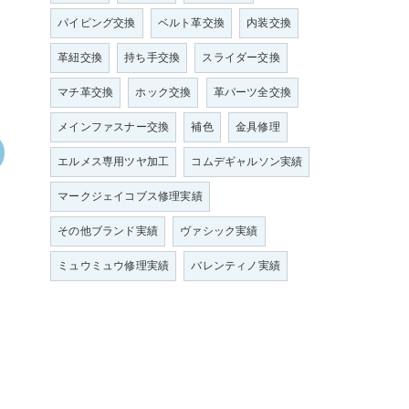
パイピング交換
ベルト革交換
内装交換
革紐交換
持ち手交換
スライダー交換
マチ革交換
ホック交換
革パーツ全交換
メインファスナー交換
補色
金具修理
エルメス専用ツヤ加工
コムデギャルソン実績
マークジェイコブス修理実績
その他ブランド実績
ヴァシック実績
ミュウミュウ修理実績
バレンティノ実績