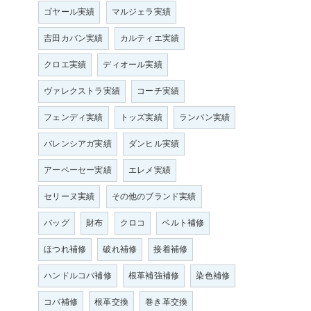
ゴヤール実績
マルジェラ実績
吉田カバン実績
カルティエ実績
クロエ実績
ディオール実績
ヴァレクストラ実績
コーチ実績
フェンディ実績
トッズ実績
ランバン実績
バレンシアガ実績
ダンヒル実績
アーペーセー実績
エレメ実績
セリーヌ実績
その他のブランド実績
バッグ
財布
クロコ
ベルト補修
ほつれ補修
破れ補修
接着補修
ハンドルコバ補修
根革補強補修
染色補修
コバ補修
根革交換
巻き革交換