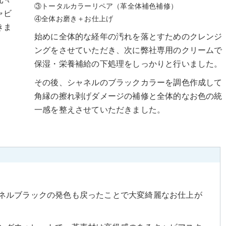
元々
③トータルカラーリペア（革全体補色補修）
ャビ
④全体お磨き＋お仕上げ
きま
始めに全体的な経年の汚れを落とすためのクレンジ
ングをさせていただき、次に弊社専用のクリームで
保湿・栄養補給の下処理をしっかりと行いました。
その後、シャネルのブラックカラーを調色作成して
角縁の擦れ剥げダメージの補修と全体的なお色の統
一感を整えさせていただきました。
ネルブラックの発色も戻ったことで大変綺麗なお仕上が