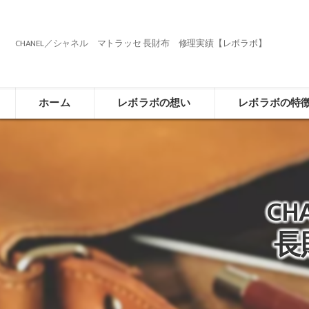
CHANEL／シャネル マトラッセ 長財布 修理実績【レボラボ】
ホーム
レボラボの想い
レボラボの特
C
長